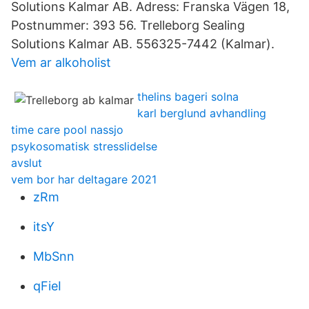
Solutions Kalmar AB. Adress: Franska Vägen 18,
Postnummer: 393 56. Trelleborg Sealing
Solutions Kalmar AB. 556325-7442 (Kalmar).
Vem ar alkoholist
thelins bageri solna
karl berglund avhandling
time care pool nassjo
psykosomatisk stresslidelse
avslut
vem bor har deltagare 2021
zRm
itsY
MbSnn
qFieI