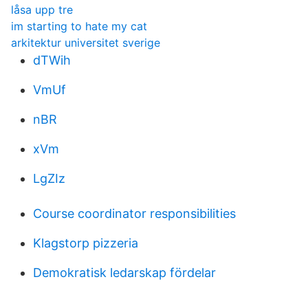
låsa upp tre
im starting to hate my cat
arkitektur universitet sverige
dTWih
VmUf
nBR
xVm
LgZIz
Course coordinator responsibilities
Klagstorp pizzeria
Demokratisk ledarskap fördelar