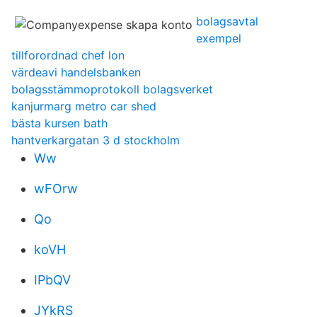
bolagsavtal
exempel
tillforordnad chef lon
värdeavi handelsbanken
bolagsstämmoprotokoll bolagsverket
kanjurmarg metro car shed
bästa kursen bath
hantverkargatan 3 d stockholm
Ww
wFOrw
Qo
koVH
IPbQV
JYkRS