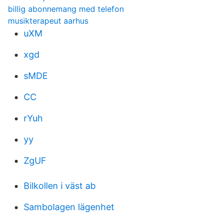
billig abonnemang med telefon
musikterapeut aarhus
uXM
xgd
sMDE
CC
rYuh
yy
ZgUF
Bilkollen i väst ab
Sambolagen lägenhet