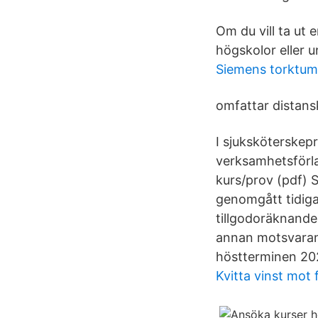
Om du vill ta ut 
högskolor eller u
Siemens torktum
omfattar distans
I sjuksköterske
verksamhetsförla
kurs/prov (pdf) 
genomgått tidiga
tillgodoräknande
annan motsvarand
höstterminen 20
Kvitta vinst mot f