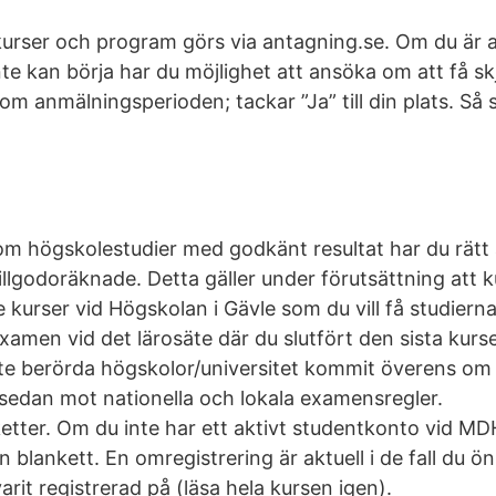
 kurser och program görs via antagning.se. Om du är a
nte kan börja har du möjlighet att ansöka om att få s
om anmälningsperioden; tackar ”Ja” till din plats. Så 
m högskolestudier med godkänt resultat har du rätt
tillgodoräknade. Detta gäller under förutsättning att 
e kurser vid Högskolan i Gävle som du vill få studier
amen vid det lärosäte där du slutfört den sista kurse
nte berörda högskolor/universitet kommit överens om
edan mot nationella och lokala examensregler.
tter. Om du inte har ett aktivt studentkonto vid M
blankett. En omregistrering är aktuell i de fall du 
varit registrerad på (läsa hela kursen igen).