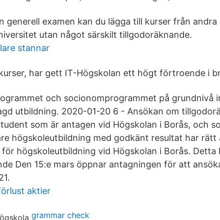
en generell examen kan du lägga till kurser från andr
niversitet utan något särskilt tillgodoräknande.
lare stannar
kurser, har gett IT-Högskolan ett högt förtroende i 
programmet och socionomprogrammet på grundnivå i
gd utbildning. 2020-01-20 6 - Ansökan om tillgodo
Student som är antagen vid Högskolan i Borås, och s
re högskoleutbildning med godkänt resultat har rätt
 för högskoleutbildning vid Högskolan i Borås. Detta 
e Den 15:e mars öppnar antagningen för att ansöka 
21.
örlust aktier
grammar check