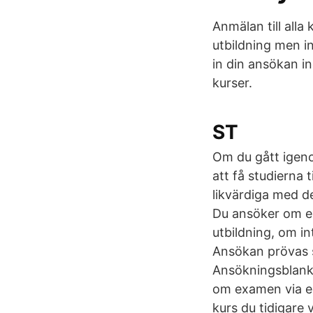
Anmälan till alla
utbildning men i
in din ansökan in
kurser.
ST
Om du gått igeno
att få studierna 
likvärdiga med d
Du ansöker om ex
utbildning, om i
Ansökan prövas s
Ansökningsblanke
om examen via en 
kurs du tidigare 