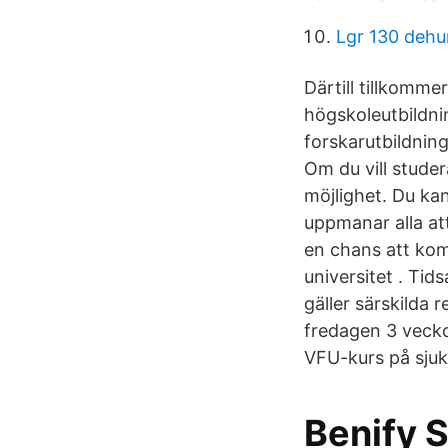
Lgr 130 dehu
Därtill tillkomm
högskoleutbildni
forskarutbildnin
Om du vill studer
möjlighet. Du ka
uppmanar alla at
en chans att kom
universitet . Tid
gäller särskilda
fredagen 3 vecko
VFU-kurs på sju
Benify 