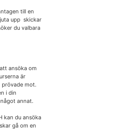
ntagen till en
kjuta upp skickar
söker du valbara
 att ansöka om
kurserna är
na prövade mot.
n i din
 något annat.
DH kan du ansöka
önskar gå om en