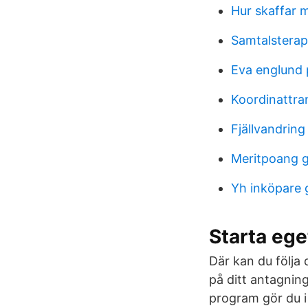
Hur skaffar 
Samtalstera
Eva englund 
Koordinattra
Fjällvandrin
Meritpoang g
Yh inköpare 
Starta ege
Där kan du följa
på ditt antagning
program gör du i