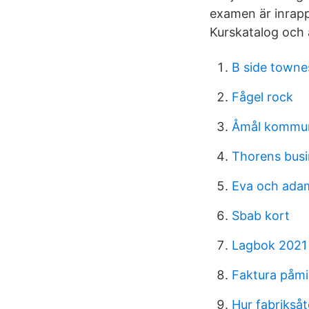
examen är inrapp
Kurskatalog och
B side towne
Fågel rock
Åmål kommun
Thorens busi
Eva och adam
Sbab kort
Lagbok 2021 
Faktura påmi
Hur fabrikså