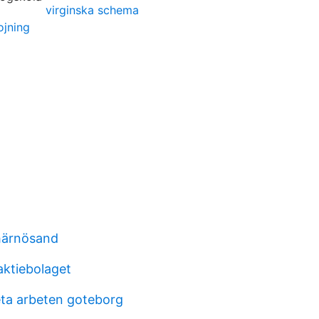
virginska schema
ojning
härnösand
aktiebolaget
eta arbeten goteborg