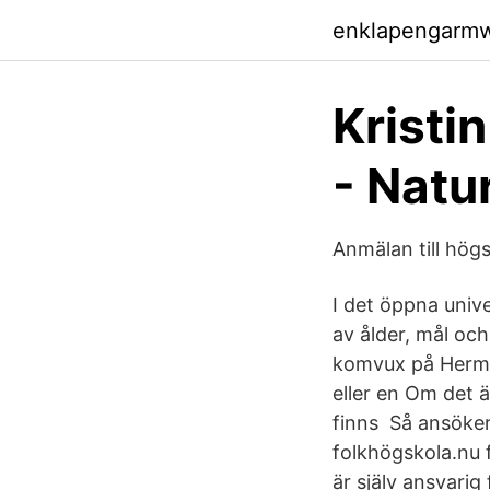
enklapengarm
Kristi
- Natu
Anmälan till hög
I det öppna univ
av ålder, mål oc
komvux på Hermo
eller en Om det ä
finns Så ansöker 
folkhögskola.nu f
är själv ansvarig