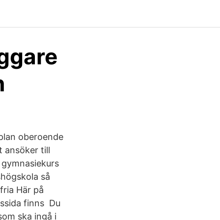
äggare
n
roplan oberoende
ansöker till
e gymnasiekurs
eshögskola så
fria Här på
rssida finns Du
som ska ingå i