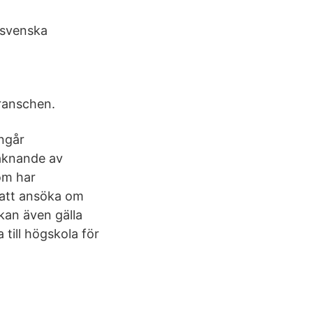
a svenska
branschen.
ngår
räknande av
om har
 att ansöka om
kan även gälla
till högskola för