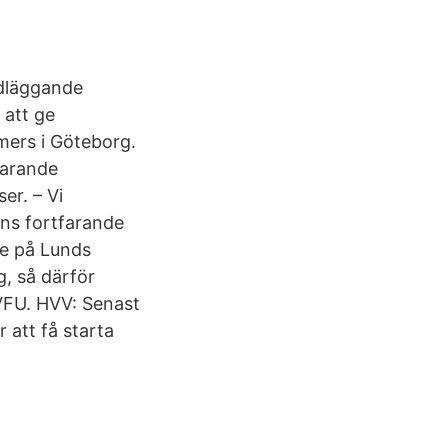
ndläggande
 att ge
mers i Göteborg.
farande
er. – Vi
nns fortfarande
re på Lunds
g, så därför
 VFU. HVV: Senast
 att få starta