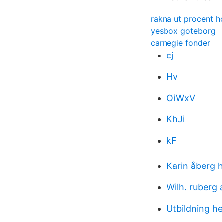
rakna ut procent h
yesbox goteborg
carnegie fonder
cj
Hv
OiWxV
KhJi
kF
Karin åberg 
Wilh. ruberg 
Utbildning h