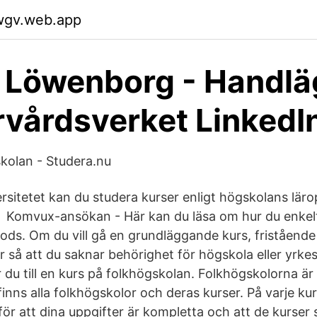
wgv.web.app
n Löwenborg - Handl
rvårdsverket LinkedI
skolan - Studera.nu
ersitetet kan du studera kurser enligt högskolans lä
h Komvux-ansökan - Här kan du läsa om hur du enkelt 
ds. Om du vill gå en grundläggande kurs, friståend
r så att du saknar behörighet för högskola eller yrk
du till en kurs på folkhögskolan. Folkhögskolorna är 
inns alla folkhögskolor och deras kurser. På varje ku
 för att dina uppgifter är kompletta och att de kurser 