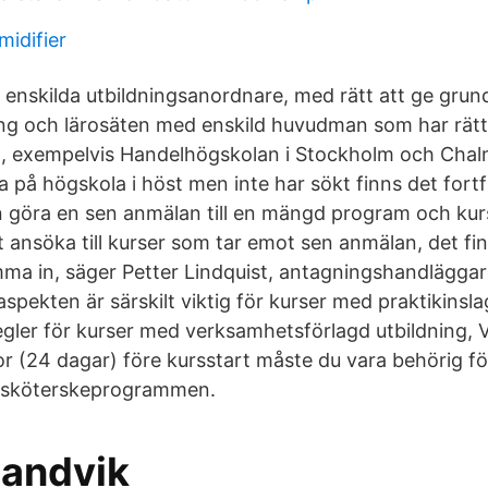
midifier
er enskilda utbildningsanordnare, med rätt att ge gru
ng och lärosäten med enskild huvudman som har rätt
g, exempelvis Handelhögskolan i Stockholm och Chal
a på högskola i höst men inte har sökt finns det fort
n göra en sen anmälan till en mängd program och kurs
t ansöka till kurser som tar emot sen anmälan, det fi
ma in, säger Petter Lindquist, antagningshandlägga
saspekten är särskilt viktig för kurser med praktikinsla
 regler för kurser med verksamhetsförlagd utbildning,
r (24 dagar) före kursstart måste du vara behörig för
ksköterskeprogrammen.
Sandvik