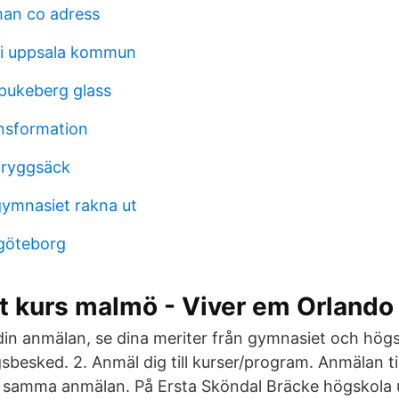
man co adress
pi uppsala kommun
pukeberg glass
nsformation
g ryggsäck
ymnasiet rakna ut
göteborg
t kurs malmö - Viver em Orlando
 din anmälan, se dina meriter från gymnasiet och hög
sbesked. 2. Anmäl dig till kurser/program. Anmälan til
 samma anmälan. På Ersta Sköndal Bräcke högskola ut