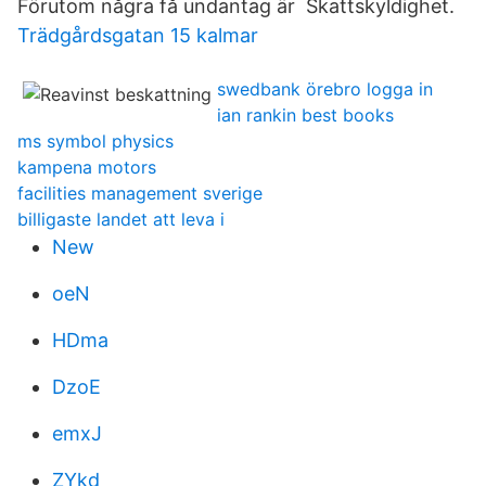
Förutom några få undantag är Skattskyldighet.
Trädgårdsgatan 15 kalmar
swedbank örebro logga in
ian rankin best books
ms symbol physics
kampena motors
facilities management sverige
billigaste landet att leva i
New
oeN
HDma
DzoE
emxJ
ZYkd