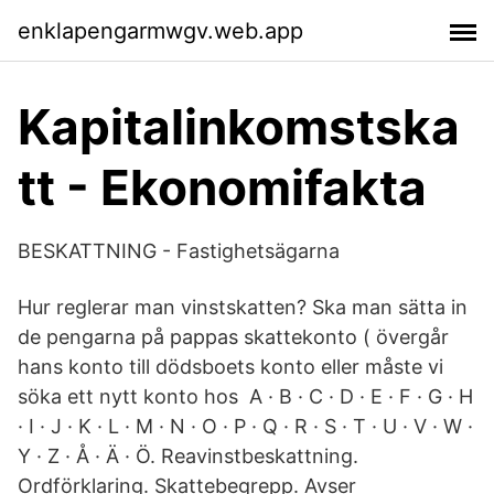
enklapengarmwgv.web.app
Kapitalinkomstska
tt - Ekonomifakta
BESKATTNING - Fastighetsägarna
Hur reglerar man vinstskatten? Ska man sätta in
de pengarna på pappas skattekonto ( övergår
hans konto till dödsboets konto eller måste vi
söka ett nytt konto hos A · B · C · D · E · F · G · H
· I · J · K · L · M · N · O · P · Q · R · S · T · U · V · W ·
Y · Z · Å · Ä · Ö. Reavinstbeskattning.
Ordförklaring. Skattebegrepp. Avser