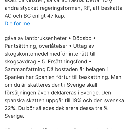
skatt på vinsten, så kallad räkna. Detta 10 §
andra stycket regeringsformen, RF, att beskatta
AC och BC enligt 47 kap.
Die for me
gåva av lantbruksenheter • Dödsbo •
Pantsättning, överlåtelser • Uttag av
skogskontomedel medför inte rätt till
skogsavdrag • 5. Ersättningsfond •
Sammanfattning Då bostaden är belägen i
Spanien har Spanien förtur till beskattning. Men
om du är skatteresident i Sverige skall
försäljningen även deklareras i Sverige. Den
spanska skatten uppgår till 19% och den svenska
22%. Du bör således deklarera dessa tre % i
Sverige.